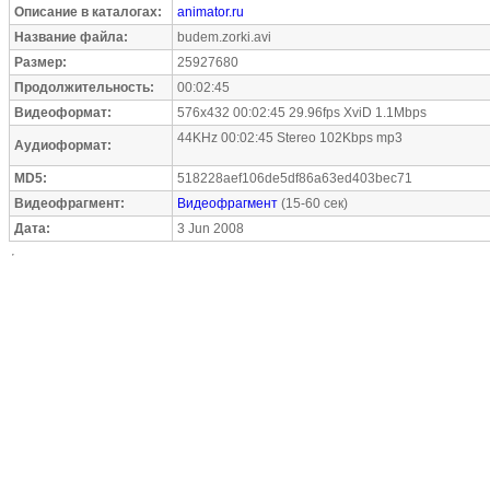
Описание в каталогах:
animator.ru
Название файла:
budem.zorki.avi
Размер:
25927680
Продолжительность:
00:02:45
Видеоформат:
576x432 00:02:45 29.96fps XviD 1.1Mbps
44KHz 00:02:45 Stereo 102Kbps mp3
Аудиоформат:
MD5:
518228aef106de5df86a63ed403bec71
Видеофрагмент:
Видеофрагмент
(15-60 сек)
Дата:
3 Jun 2008