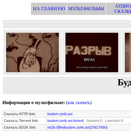
АУДИО
НА ГЛАВНУЮ
МУЛЬТФИЛЬМЫ
СКАЗК
Бу
Информация о мультфильме:
(
как скачать
)
Скачать HTTP link:
budem.zorki.avi
Скачать Torrent link:
budem.zorki.avi.torrent
Seeders:0 Leechers:0
Скачать ED2K link:
ed2k://|file|budem.zorki.avi|25927680|