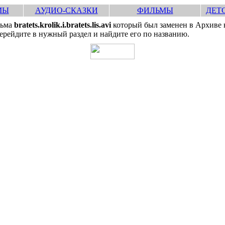
МЫ
АУДИО-СКАЗКИ
ФИЛЬМЫ
ДЕТ
льма
bratets.krolik.i.bratets.lis.avi
который был заменен в Архиве н
рейдите в нужный раздел и найдите его по названию.