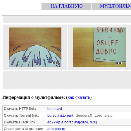
НА ГЛАВНУЮ
МУЛЬТФИЛЬ
Информация о мультфильме:
(
как скачать
)
Скачать HTTP link:
borec.avi
Скачать Torrent link:
borec.avi.torrent
Seeders:0 Leechers:0
Скачать ED2K link:
ed2k://|file|borec.avi|28241920|
Описание в каталогах:
animator.ru