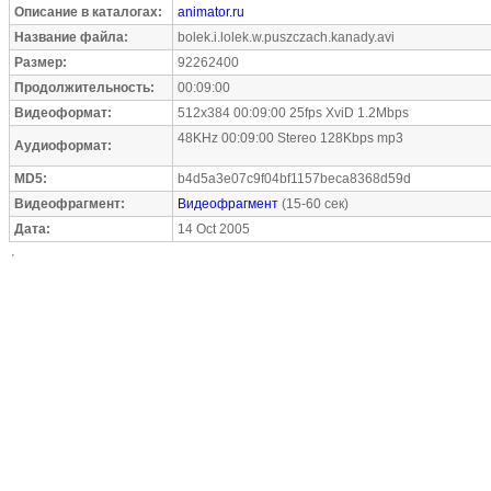
Описание в каталогах:
animator.ru
Название файла:
bolek.i.lolek.w.puszczach.kanady.avi
Размер:
92262400
Продолжительность:
00:09:00
Видеоформат:
512x384 00:09:00 25fps XviD 1.2Mbps
48KHz 00:09:00 Stereo 128Kbps mp3
Аудиоформат:
MD5:
b4d5a3e07c9f04bf1157beca8368d59d
Видеофрагмент:
Видеофрагмент
(15-60 сек)
Дата:
14 Oct 2005