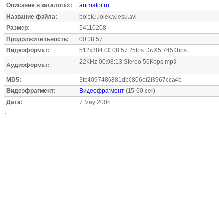
Описание в каталогах:
animator.ru
Название файла:
bolek.i.lolek.v.lesu.avi
Размер:
54110208
Продолжительность:
00:08:57
Видеоформат:
512x384 00:08:57 25fps DivX5 745Kbps
22KHz 00:08:13 Stereo 56Kbps mp3
Аудиоформат:
MD5:
3fe4097486881db0806ef2f3967cca4b
Видеофрагмент:
Видеофрагмент
(15-60 сек)
Дата:
7 May 2004