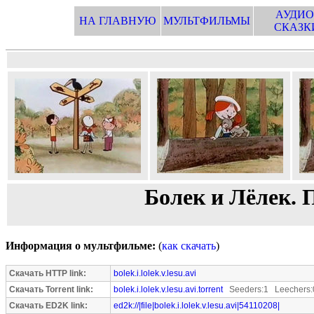
АУДИО
НА ГЛАВНУЮ
МУЛЬТФИЛЬМЫ
СКАЗК
Болек и Лёлек. 
Информация о мультфильме:
(
как скачать
)
Скачать HTTP link:
bolek.i.lolek.v.lesu.avi
Скачать Torrent link:
bolek.i.lolek.v.lesu.avi.torrent
Seeders:1 Leechers:
Скачать ED2K link:
ed2k://|file|bolek.i.lolek.v.lesu.avi|54110208|