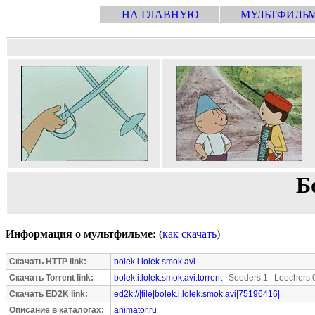
НА ГЛАВНУЮ
МУЛЬТФИЛЬ
Б
Информация о мультфильме:
(
как скачать
)
Скачать HTTP link:
bolek.i.lolek.smok.avi
Скачать Torrent link:
bolek.i.lolek.smok.avi.torrent
Seeders:1 Leechers:
Скачать ED2K link:
ed2k://|file|bolek.i.lolek.smok.avi|75196416|
Описание в каталогах:
animator.ru