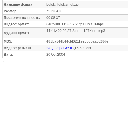
Название файла:
bolek.i.lolek.smok.avi
Размер:
75196416
Продолжительность:
00:08:37
Видеоформат:
640x480 00:08:37 25fps DivX 1Mbps
44KHz 00:08:37 Stereo 127Kbps mp3
Аудиоформат:
MD5:
481ba144b44cbf6211e23b8baa5c28de
Видеофрагмент:
Видеофрагмент
(15-60 сек)
Дата:
20 Oct 2004