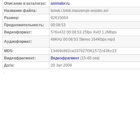
Описание в каталогах:
animator.ru
Название файла:
bolek.i.lolek.maszeruje.wojsko.avi
Размер:
92615064
Продолжительность:
00:08:53
Видеоформат:
576x432 00:08:53 25fps XviD 1.2Mbps
48KHz 00:08:53 Stereo 164Kbps mp3
Аудиоформат:
MD5:
13469c882ca337627f361572c43fcc23
Видеофрагмент:
Видеофрагмент
(15-60 сек)
Дата:
20 Jan 2009