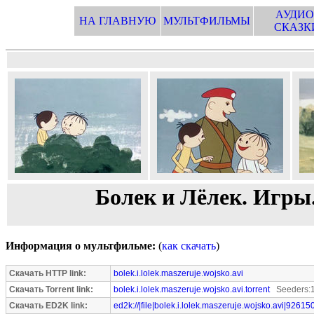
АУДИО
НА ГЛАВНУЮ
МУЛЬТФИЛЬМЫ
СКАЗК
Болек и Лёлек. Игры
Информация о мультфильме:
(
как скачать
)
Скачать HTTP link:
bolek.i.lolek.maszeruje.wojsko.avi
Скачать Torrent link:
bolek.i.lolek.maszeruje.wojsko.avi.torrent
Seeders:1
Скачать ED2K link:
ed2k://|file|bolek.i.lolek.maszeruje.wojsko.avi|92615