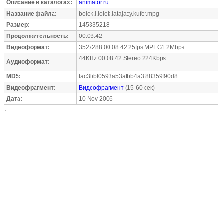
Описание в каталогах:
animator.ru
Название файла:
bolek.i.lolek.latajacy.kufer.mpg
Размер:
145335218
Продолжительность:
00:08:42
Видеоформат:
352x288 00:08:42 25fps MPEG1 2Mbps
44KHz 00:08:42 Stereo 224Kbps
Аудиоформат:
MD5:
fac3bbf0593a53afbb4a3f88359f90d8
Видеофрагмент:
Видеофрагмент
(15-60 сек)
Дата:
10 Nov 2006