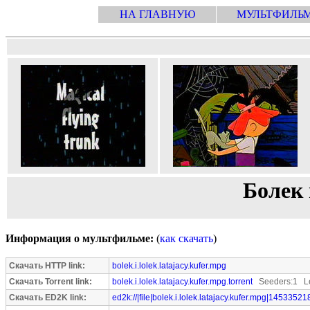
НА ГЛАВНУЮ
МУЛЬТФИЛЬ
Болек 
Информация о мультфильме:
(
как скачать
)
Скачать HTTP link:
bolek.i.lolek.latajacy.kufer.mpg
Скачать Torrent link:
bolek.i.lolek.latajacy.kufer.mpg.torrent
Seeders:1 Le
Скачать ED2K link:
ed2k://|file|bolek.i.lolek.latajacy.kufer.mpg|14533521