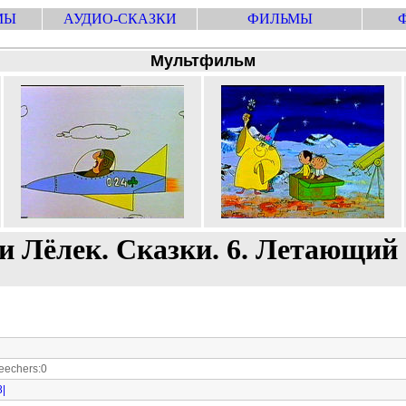
МЫ
АУДИО-СКАЗКИ
ФИЛЬМЫ
Мультфильм
и Лёлек. Сказки. 6. Летающий
echers:0
8|