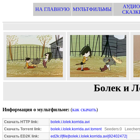
АУДИО
НА ГЛАВНУЮ
МУЛЬТФИЛЬМЫ
СКАЗК
Болек и Л
Информация о мультфильме:
(
как скачать
)
Скачать HTTP link:
bolek.i.lolek.korrida.avi
Скачать Torrent link:
bolek.i.lolek.korrida.avi.torrent
Seeders:0 Leechers
Скачать ED2K link:
ed2k://|file|bolek.i.lolek.korrida.avi|92402472|