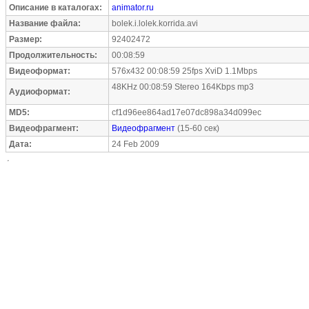
Описание в каталогах:
animator.ru
Название файла:
bolek.i.lolek.korrida.avi
Размер:
92402472
Продолжительность:
00:08:59
Видеоформат:
576x432 00:08:59 25fps XviD 1.1Mbps
48KHz 00:08:59 Stereo 164Kbps mp3
Аудиоформат:
MD5:
cf1d96ee864ad17e07dc898a34d099ec
Видеофрагмент:
Видеофрагмент
(15-60 сек)
Дата:
24 Feb 2009