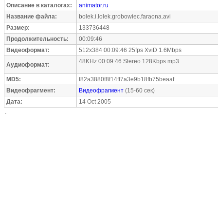
Описание в каталогах:
animator.ru
Название файла:
bolek.i.lolek.grobowiec.faraona.avi
Размер:
133736448
Продолжительность:
00:09:46
Видеоформат:
512x384 00:09:46 25fps XviD 1.6Mbps
48KHz 00:09:46 Stereo 128Kbps mp3
Аудиоформат:
MD5:
f82a3880f8f14ff7a3e9b18fb75beaaf
Видеофрагмент:
Видеофрагмент
(15-60 сек)
Дата:
14 Oct 2005