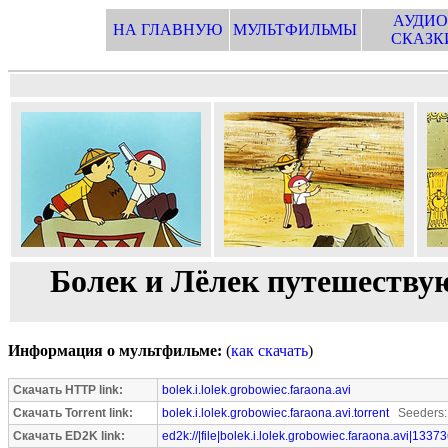
АУДИО
НА ГЛАВНУЮ
МУЛЬТФИЛЬМЫ
СКАЗК
Болек и Лёлек путешествую
Информация о мультфильме:
(
как скачать
)
Скачать HTTP link:
bolek.i.lolek.grobowiec.faraona.avi
Скачать Torrent link:
bolek.i.lolek.grobowiec.faraona.avi.torrent
Seeders:
Скачать ED2K link:
ed2k://|file|bolek.i.lolek.grobowiec.faraona.avi|1337