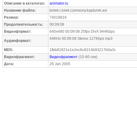
Описание в каталогах:
animator.ru
Название файла:
bolek.i.lolek.czerwony.kapturek.avi
Размер:
74018816
Продолжительность:
00:09:08
Видеоформат:
640x480 00:09:08 25fps DivX 944Kbps
44KHz 00:09:08 Stereo 127Kbps mp3
Аудиоформат:
MD5:
1fbb81821e1e2ec6c8214b93217b0a3c
Видеофрагмент:
Видеофрагмент
(15-60 сек)
Дата:
26 Jan 2005