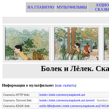
АУДИО
НА ГЛАВНУЮ
МУЛЬТФИЛЬМЫ
СКАЗК
Болек и Лёлек. Ск
Информация о мультфильме:
(
как скачать
)
Скачать HTTP link:
bolek.i.lolek.czerwony.kapturek.avi
Скачать Torrent link:
bolek.i.lolek.czerwony.kapturek.avi.torrent
Seeders:
Скачать ED2K link:
ed2k://|file|bolek.i.lolek.czerwony.kapturek.avi|7401