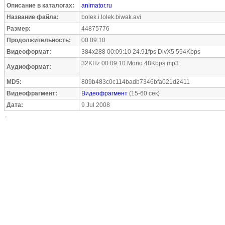
Описание в каталогах:
animator.ru
Название файла:
bolek.i.lolek.biwak.avi
Размер:
44875776
Продолжительность:
00:09:10
Видеоформат:
384x288 00:09:10 24.91fps DivX5 594Kbps
32KHz 00:09:10 Mono 48Kbps mp3
Аудиоформат:
MD5:
809b483c0c114badb7346bfa021d2411
Видеофрагмент:
Видеофрагмент
(15-60 сек)
Дата:
9 Jul 2008