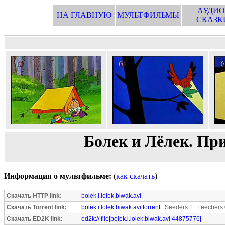
АУДИО
НА ГЛАВНУЮ
МУЛЬТФИЛЬМЫ
СКАЗК
Болек и Лёлек. Пр
Информация о мультфильме:
(
как скачать
)
Скачать HTTP link:
bolek.i.lolek.biwak.avi
Скачать Torrent link:
bolek.i.lolek.biwak.avi.torrent
Seeders:1 Leechers:
Скачать ED2K link:
ed2k://|file|bolek.i.lolek.biwak.avi|44875776|