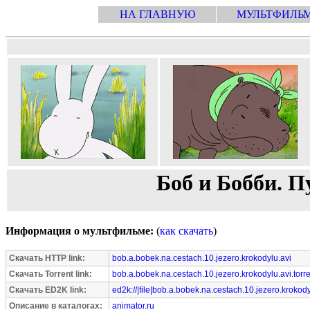
НА ГЛАВНУЮ
МУЛЬТФИЛЬ
Боб и Бобби. П
Информация о мультфильме:
(
как скачать
)
Скачать HTTP link:
bob.a.bobek.na.cestach.10.jezero.krokodylu.avi
Скачать Torrent link:
bob.a.bobek.na.cestach.10.jezero.krokodylu.avi.torre
Скачать ED2K link:
ed2k://|file|bob.a.bobek.na.cestach.10.jezero.krokod
Описание в каталогах:
animator.ru