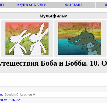
МЫ
АУДИО-СКАЗКИ
ФИЛЬМЫ
Мультфильм
утешествия Боба и Бобби. 10. 
nt
Seeders:0 Leechers:0
ylu.avi|75160328|