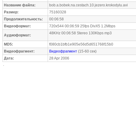
Название файла:
bob.a.bobek.na.cestach.10.jezero.krokodylu.avi
Размер:
75160328
Продолжительность:
00:06:58
Видеоформат:
720x544 00:06:59 25fps DivX5 1.2Mbps
48KHz 00:06:58 Stereo 130Kbps mp3
Аудиоформат:
MD5:
f080cb1bfb1e905e56d5d651768f15b0
Видеофрагмент:
Видеофрагмент
(15-60 сек)
Дата:
28 Apr 2006