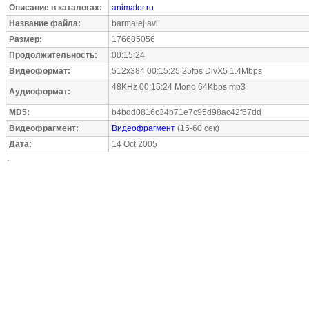
Описание в каталогах:
animator.ru
Название файла:
barmalej.avi
Размер:
176685056
Продолжительность:
00:15:24
Видеоформат:
512x384 00:15:25 25fps DivX5 1.4Mbps
48KHz 00:15:24 Mono 64Kbps mp3
Аудиоформат:
MD5:
b4bdd0816c34b71e7c95d98ac42f67dd
Видеофрагмент:
Видеофрагмент
(15-60 сек)
Дата:
14 Oct 2005