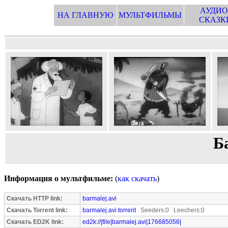
АУДИО
НА ГЛАВНУЮ
МУЛЬТФИЛЬМЫ
СКАЗК
Б
Информация о мультфильме:
(
как скачать
)
Скачать HTTP link:
barmalej.avi
Скачать Torrent link:
barmalej.avi.torrent
Seeders:0 Leechers:0
Скачать ED2K link:
ed2k://|file|barmalej.avi|176685056|