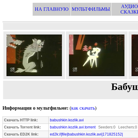
АУДИО
НА ГЛАВНУЮ
МУЛЬТФИЛЬМЫ
СКАЗК
Бабуш
Информация о мультфильме:
(
как скачать
)
Скачать HTTP link:
babushkin.kozlik.avi
Скачать Torrent link:
babushkin.kozlik.avi.torrent
Seeders:0 Leechers:0
Скачать ED2K link:
ed2k://|file|babushkin.kozlik.avi|171825152|