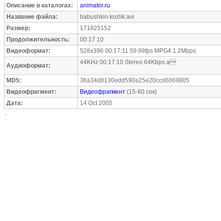
Описание в каталогах:
animator.ru
Название файла:
babushkin.kozlik.avi
Размер:
171825152
Продолжительность:
00:17:10
Видеоформат:
528x396 00:17:11 59.99fps MPG4 1.2Mbps
44KHz 00:17:10 Stereo 64Kbps a
Аудиоформат:
MD5:
36a34d8130edd590a25e20ccd6069805
Видеофрагмент:
Видеофрагмент
(15-60 сек)
Дата:
14 Oct 2005