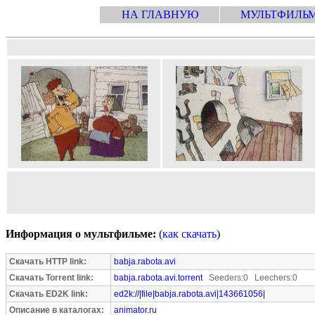
НА ГЛАВНУЮ
МУЛЬТФИЛЬ
Информация о мультфильме:
(
как скачать
)
Скачать HTTP link:
babja.rabota.avi
Скачать Torrent link:
babja.rabota.avi.torrent
Seeders:0 Leechers:0
Скачать ED2K link:
ed2k://|file|babja.rabota.avi|143661056|
Описание в каталогах:
animator.ru