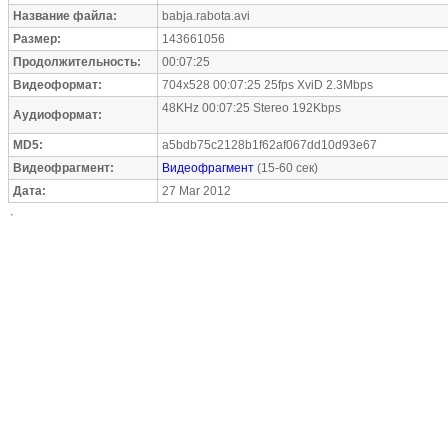
Название файла:
babja.rabota.avi
Размер:
143661056
Продолжительность:
00:07:25
Видеоформат:
704x528 00:07:25 25fps XviD 2.3Mbps
48KHz 00:07:25 Stereo 192Kbps
Аудиоформат:
MD5:
a5bdb75c2128b1f62af067dd10d93e67
Видеофрагмент:
Видеофрагмент
(15-60 сек)
Дата:
27 Mar 2012