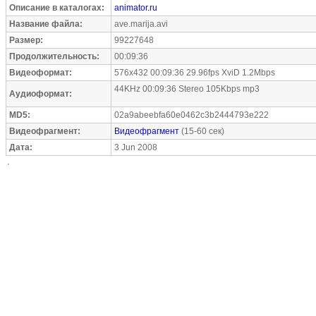
Описание в каталогах:
animator.ru
Название файла:
ave.marija.avi
Размер:
99227648
Продолжительность:
00:09:36
Видеоформат:
576x432 00:09:36 29.96fps XviD 1.2Mbps
44KHz 00:09:36 Stereo 105Kbps mp3
Аудиоформат:
MD5:
02a9abeebfa60e0462c3b2444793e222
Видеофрагмент:
Видеофрагмент
(15-60 сек)
Дата:
3 Jun 2008