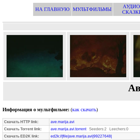
АУДИО
НА ГЛАВНУЮ
МУЛЬТФИЛЬМЫ
СКАЗК
Ав
Информация о мультфильме:
(
как скачать
)
Скачать HTTP link:
ave.marija.avi
Скачать Torrent link:
ave.marija.avi.torrent
Seeders:2 Leechers:0
Скачать ED2K link:
ed2k://|file|ave.marija.avi|99227648|