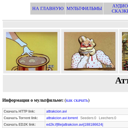
АУДИО
НА ГЛАВНУЮ
МУЛЬТФИЛЬМЫ
СКАЗК
Ат
Информация о мультфильме:
(
как скачать
)
Скачать HTTP link:
attrakcion.avi
Скачать Torrent link:
attrakcion.avi.torrent
Seeders:0 Leechers:0
Скачать ED2K link:
ed2k://|file|attrakcion.avi|188186624|