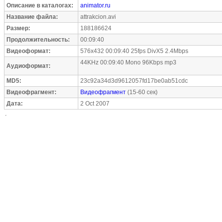
Описание в каталогах:
animator.ru
Название файла:
attrakcion.avi
Размер:
188186624
Продолжительность:
00:09:40
Видеоформат:
576x432 00:09:40 25fps DivX5 2.4Mbps
44KHz 00:09:40 Mono 96Kbps mp3
Аудиоформат:
MD5:
23c92a34d3d9612057fd17be0ab51cdc
Видеофрагмент:
Видеофрагмент
(15-60 сек)
Дата:
2 Oct 2007