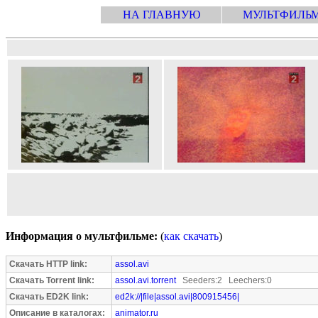
НА ГЛАВНУЮ
МУЛЬТФИЛЬ
Информация о мультфильме:
(
как скачать
)
Скачать HTTP link:
assol.avi
Скачать Torrent link:
assol.avi.torrent
Seeders:2 Leechers:0
Скачать ED2K link:
ed2k://|file|assol.avi|800915456|
Описание в каталогах:
animator.ru