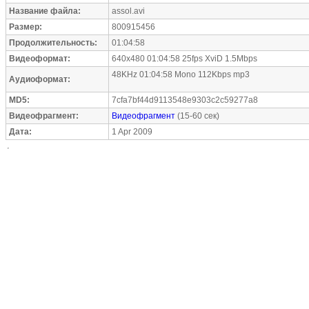
Название файла:
assol.avi
Размер:
800915456
Продолжительность:
01:04:58
Видеоформат:
640x480 01:04:58 25fps XviD 1.5Mbps
48KHz 01:04:58 Mono 112Kbps mp3
Аудиоформат:
MD5:
7cfa7bf44d9113548e9303c2c59277a8
Видеофрагмент:
Видеофрагмент
(15-60 сек)
Дата:
1 Apr 2009