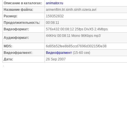
Описание в каталогах:
animator.ru
Название файла:
armenfilm.tri.sinih.sinih.ozera.avi
Размер:
159352832
Продолжительность:
00:08:11
Видеоформат:
576x432 00:08:12 25fps DivX5 2.4Mbps
44KHz 00:08:11 Mono 96Kbps mp3
Аудиоформат:
MD5:
6d85b52fee8b85ccd7696d30215f0e38
Видеофрагмент:
Видеофрагмент
(15-60 сек)
Дата:
26 Sep 2007