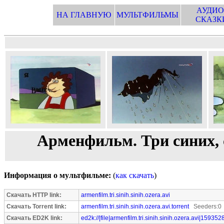
АУДИО
НА ГЛАВНУЮ
МУЛЬТФИЛЬМЫ
СКАЗК
Арменфильм. Три синих, с
Информация о мультфильме:
(
как скачать
)
Скачать HTTP link:
armenfilm.tri.sinih.sinih.ozera.avi
Скачать Torrent link:
armenfilm.tri.sinih.sinih.ozera.avi.torrent
Seeders:0 
Скачать ED2K link:
ed2k://|file|armenfilm.tri.sinih.sinih.ozera.avi|159352