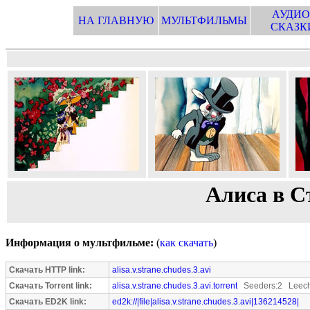
АУДИО
НА ГЛАВНУЮ
МУЛЬТФИЛЬМЫ
СКАЗК
Алиса в Ст
Информация о мультфильме:
(
как скачать
)
Скачать HTTP link:
alisa.v.strane.chudes.3.avi
Скачать Torrent link:
alisa.v.strane.chudes.3.avi.torrent
Seeders:2 Leech
Скачать ED2K link:
ed2k://|file|alisa.v.strane.chudes.3.avi|136214528|