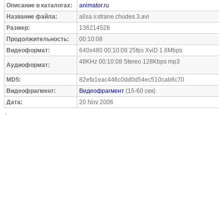
Описание в каталогах:
animator.ru
Название файла:
alisa.v.strane.chudes.3.avi
Размер:
136214528
Продолжительность:
00:10:08
Видеоформат:
640x480 00:10:08 25fps XviD 1.6Mbps
48KHz 00:10:08 Stereo 128Kbps mp3
Аудиоформат:
MD5:
82efa1eac446c0dd0d54ec510cab8c70
Видеофрагмент:
Видеофрагмент
(15-60 сек)
Дата:
20 Nov 2006