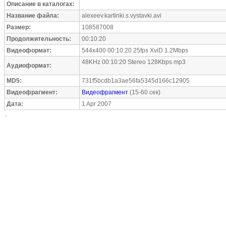
Описание в каталогах:
Название файла:
alexeev.kartinki.s.vystavki.avi
Размер:
108587008
Продолжительность:
00:10:20
Видеоформат:
544x400 00:10:20 25fps XviD 1.2Mbps
48KHz 00:10:20 Stereo 128Kbps mp3
Аудиоформат:
MD5:
731f5bcdb1a3ae56fa5345d166c12905
Видеофрагмент:
Видеофрагмент
(15-60 сек)
Дата:
1 Apr 2007