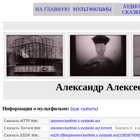
АУДИО
НА ГЛАВНУЮ
МУЛЬТФИЛЬМЫ
СКАЗК
Александр Алексе
Информация о мультфильме:
(
как скачать
)
Скачать HTTP link:
alexeev.kartinki.s.vystavki.avi
Скачать Torrent link:
alexeev.kartinki.s.vystavki.avi.torrent
Seeders:0 Lee
Скачать ED2K link:
ed2k://|file|alexeev.kartinki.s.vystavki.avi|108587008|