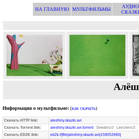
АУДИО
НА ГЛАВНУЮ
МУЛЬТФИЛЬМЫ
СКАЗК
Алёш
Информация о мультфильме:
(
как скачать
)
Скачать HTTP link:
aleshiny.skazki.avi
Скачать Torrent link:
aleshiny.skazki.avi.torrent
Seeders:0 Leechers:0
Скачать ED2K link:
ed2k://|file|aleshiny.skazki.avi|159052660|