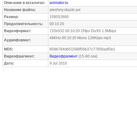
Описание в каталогах:
animator.ru
Название файла:
aleshiny.skazki.avi
Размер:
159052660
Продолжительность:
00:10:20
Видеоформат:
720x532 00:10:20 25fps DivX5 1.9Mbps
48KHz 00:10:20 Mono 128Kbps mp3
Аудиоформат:
MD5:
858b784db51588f56b37c7785badf3e1
Видеофрагмент:
Видеофрагмент
(15-60 сек)
Дата:
9 Jul 2010