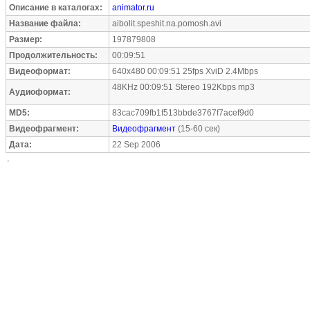
Описание в каталогах:
animator.ru
Название файла:
aibolit.speshit.na.pomosh.avi
Размер:
197879808
Продолжительность:
00:09:51
Видеоформат:
640x480 00:09:51 25fps XviD 2.4Mbps
48KHz 00:09:51 Stereo 192Kbps mp3
Аудиоформат:
MD5:
83cac709fb1f513bbde3767f7acef9d0
Видеофрагмент:
Видеофрагмент
(15-60 сек)
Дата:
22 Sep 2006