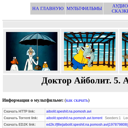
АУДИО
НА ГЛАВНУЮ
МУЛЬТФИЛЬМЫ
СКАЗК
Доктор Айболит. 5.
Информация о мультфильме:
(
как скачать
)
Скачать HTTP link:
aibolit.speshit.na.pomosh.avi
Скачать Torrent link:
aibolit.speshit.na.pomosh.avi.torrent
Seeders:1 Lee
Скачать ED2K link:
ed2k://|file|aibolit.speshit.na.pomosh.avi|197879808|