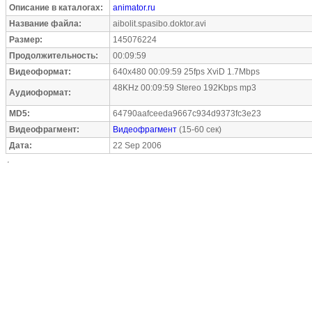
Описание в каталогах:
animator.ru
Название файла:
aibolit.spasibo.doktor.avi
Размер:
145076224
Продолжительность:
00:09:59
Видеоформат:
640x480 00:09:59 25fps XviD 1.7Mbps
48KHz 00:09:59 Stereo 192Kbps mp3
Аудиоформат:
MD5:
64790aafceeda9667c934d9373fc3e23
Видеофрагмент:
Видеофрагмент
(15-60 сек)
Дата:
22 Sep 2006