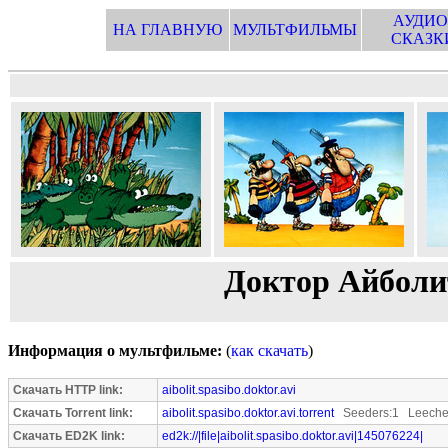
АУДИО
НА ГЛАВНУЮ
МУЛЬТФИЛЬМЫ
СКАЗК
Доктор Айболит
Информация о мультфильме:
(
как скачать
)
Скачать HTTP link:
aibolit.spasibo.doktor.avi
Скачать Torrent link:
aibolit.spasibo.doktor.avi.torrent
Seeders:1 Leeche
Скачать ED2K link:
ed2k://|file|aibolit.spasibo.doktor.avi|145076224|