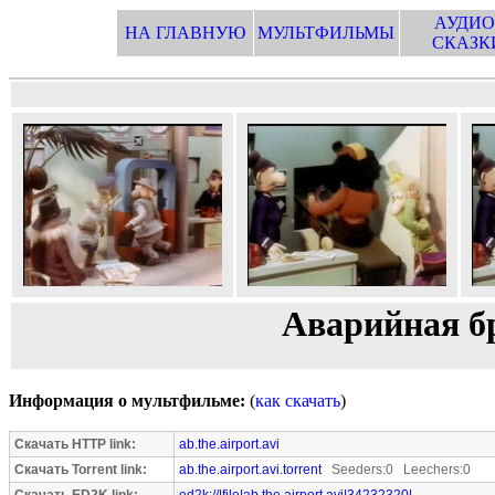
АУДИО
НА ГЛАВНУЮ
МУЛЬТФИЛЬМЫ
СКАЗК
Аварийная бр
Информация о мультфильме:
(
как скачать
)
Скачать HTTP link:
ab.the.airport.avi
Скачать Torrent link:
ab.the.airport.avi.torrent
Seeders:0 Leechers:0