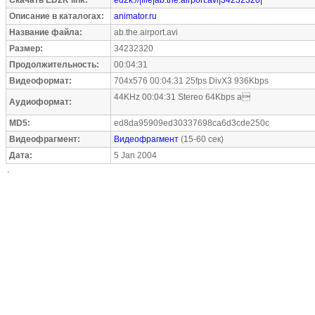
Скачать ED2K link:
ed2k://|file|ab.the.airport.avi|34232320|
Описание в каталогах:
animator.ru
Название файла:
ab.the.airport.avi
Размер:
34232320
Продолжительность:
00:04:31
Видеоформат:
704x576 00:04:31 25fps DivX3 936Kbps
44KHz 00:04:31 Stereo 64Kbps a
Аудиоформат:
MD5:
ed8da95909ed30337698ca6d3cde250c
Видеофрагмент:
Видеофрагмент
(15-60 сек)
Дата:
5 Jan 2004