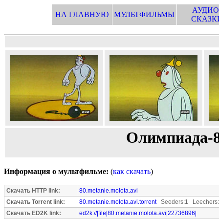
АУДИО
НА ГЛАВНУЮ
МУЛЬТФИЛЬМЫ
СКАЗК
Олимпиада-8
Информация о мультфильме:
(
как скачать
)
Скачать HTTP link:
80.metanie.molota.avi
Скачать Torrent link:
80.metanie.molota.avi.torrent
Seeders:1 Leechers
Скачать ED2K link:
ed2k://|file|80.metanie.molota.avi|22736896|