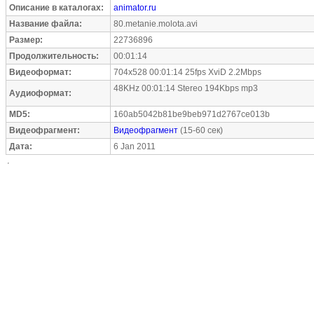
Описание в каталогах:
animator.ru
Название файла:
80.metanie.molota.avi
Размер:
22736896
Продолжительность:
00:01:14
Видеоформат:
704x528 00:01:14 25fps XviD 2.2Mbps
48KHz 00:01:14 Stereo 194Kbps mp3
Аудиоформат:
MD5:
160ab5042b81be9beb971d2767ce013b
Видеофрагмент:
Видеофрагмент
(15-60 сек)
Дата:
6 Jan 2011