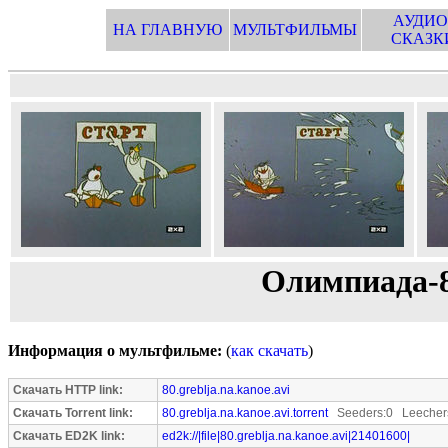
АУДИО
НА ГЛАВНУЮ
МУЛЬТФИЛЬМЫ
СКАЗК
Олимпиада-8
Информация о мультфильме:
(
как скачать
)
Скачать HTTP link:
80.greblja.na.kanoe.avi
Скачать Torrent link:
80.greblja.na.kanoe.avi.torrent
Seeders:0 Leecher
Скачать ED2K link:
ed2k://|file|80.greblja.na.kanoe.avi|21401600|