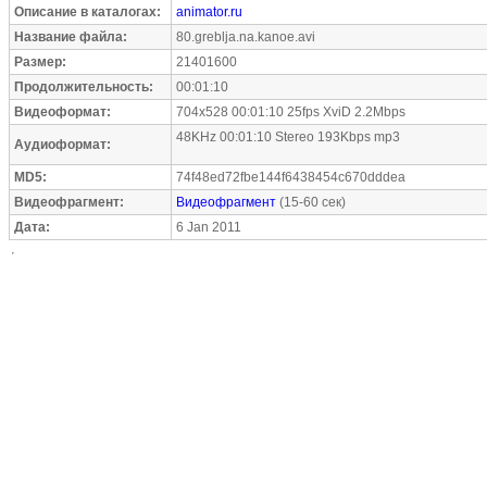
Описание в каталогах:
animator.ru
Название файла:
80.greblja.na.kanoe.avi
Размер:
21401600
Продолжительность:
00:01:10
Видеоформат:
704x528 00:01:10 25fps XviD 2.2Mbps
48KHz 00:01:10 Stereo 193Kbps mp3
Аудиоформат:
MD5:
74f48ed72fbe144f6438454c670dddea
Видеофрагмент:
Видеофрагмент
(15-60 сек)
Дата:
6 Jan 2011