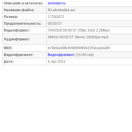
Описание в каталогах:
animator.ru
Название файла:
80.akrobatika.avi
Размер:
17283072
Продолжительность:
00:00:57
Видеоформат:
704x528 00:00:57 25fps XviD 2.2Mbps
48KHz 00:00:57 Stereo 192Kbps mp3
Аудиоформат:
MD5:
b76b9a46fb45990f4f994235dcab4a89
Видеофрагмент:
Видеофрагмент
(15-60 сек)
Дата:
6 Jan 2011