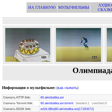
АУДИО
НА ГЛАВНУЮ
МУЛЬТФИЛЬМЫ
СКАЗК
Олимпиада
Информация о мультфильме:
(
как скачать
)
Скачать HTTP link:
80.akrobatika.avi
Скачать Torrent link:
80.akrobatika.avi.torrent
Seeders:1 Leechers:0
Скачать ED2K link:
ed2k://|file|80.akrobatika.avi|17283072|