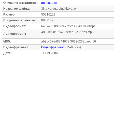
Описание в каталогах:
animator.ru
Название файла:
38.a.vdrug.poluchitsya.avi
Размер:
55216128
Продолжительность:
00:06:47
Видеоформат:
640x480 00:06:47 25fps XviD 947Kbps
48KHz 00:06:47 Stereo 128Kbps mp3
Аудиоформат:
MD5:
ab9c407e48744672f3612d263baebf16
Видеофрагмент:
Видеофрагмент
(15-60 сек)
Дата:
11 Oct 2006