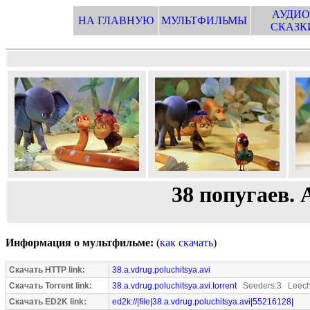
АУДИО
НА ГЛАВНУЮ
МУЛЬТФИЛЬМЫ
СКАЗК
38 попугаев. 
Информация о мультфильме:
(
как скачать
)
Скачать HTTP link:
38.a.vdrug.poluchitsya.avi
Скачать Torrent link:
38.a.vdrug.poluchitsya.avi.torrent
Seeders:3 Leech
Скачать ED2K link:
ed2k://|file|38.a.vdrug.poluchitsya.avi|55216128|